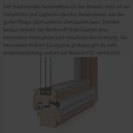
natürlich
Der traditionelle Fachwerkbau ist der Beweis: Holz ist ein
natürliches und zugleich robustes Baumaterial, das bei
Sie mögen es modern und gleichzeitig natürlich? Dann
guter Pflege Jahrhunderte überdauern kann. Darüber
empfehlen wir Ihnen eine Falt-Schiebe-Tür aus dem
hinaus verleiht der Werkstoff Wohnräumen eine
Materialmix Holz-Aluminium. Die außen aufgebrachte
besondere Atmosphäre und natürliche Ausstrahlung. Die
Vorsatzschale aus Aluminium sieht nicht nur modern aus,
besondere Holzart Eucalyptus globulus gilt als sehr
sie schützt auch vor Wind und Wetter. Innen versprüht
widerstandsfähig und ist auf Wunsch FSC-zertifiziert.
die natürliche Holzoberfläche wohltuende Behaglichkeit.