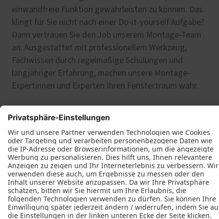
einwandfreie Funktion gewährleisten zu können. Das
klingt für Sie nicht nach einer Do-it-yourself Aufgabe?
Dann vertrauen Sie den Job unserem Montage-Team
an. Ausgestattet mit professionellem Werkzeug,
Fachwissen durch regelmäßige Schulungen und
langjähriger Erfahrung, machen unsere Montage-
Expertinnen und Experten Ihren Fenstertraum wahr.
Falt-Schiebe-Türen von PaX
Sie sind noch unsicher, ob eine Falt-Schiebe-Tür das