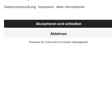
richtige für Sie ist? Erfahren Sie mehr in unserer
Broschüre.
Herunterladen
Tischlermeister Christian Kramer
Josefstraße 2
36103 Flieden
+49 (6655) 911589
+49 (6655) 749337
E-Mail schreiben