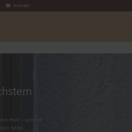
Kontakt
üren
Sonnen- und Insektenschutz
Insektenschutz von PaX
Raffstoren von ROMA
en
Rollladen von ROMA
öchstem
Textilscreens von ROMA
von Holz – unsere
ten Seite.