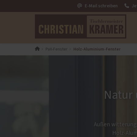
E-Mail schreiben
Je
Holz-Aluminium-Fenster
PaX-Fenster
PaX-Fenster
PaX-Ha
Kunststoff
Alumi
Kunststoff-Aluminium
Holz 
K-LINE Aluminium
Kunst
Natur 
Holz
Holz-Aluminium
Altbau und Denkmal
Fenster-Aktion für den
Außen witterungs
Rundumschutz
Holz-Alum