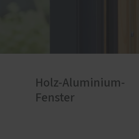
Service
Weiter
Schallschutz-Simulator
Boden
Förderung für Fenster und
Möbe
Haustüren
Trepp
Zimme
Holz-Aluminium-
Fenster