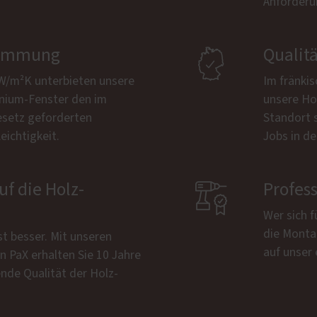
Anforderu
dämmung

Qualit
W/m²K unterbieten unsere
Im fränki
ium-Fenster den im
unsere Ho
esetz geforderten
Standort 
ichtigkeit.
Jobs in de
uf die Holz-

Profes
Wer sich f
die Monta
st besser. Mit unseren
auf unser
 PaX erhalten Sie 10 Jahre
ende Qualität der Holz-