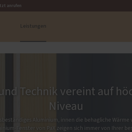
tzt anrufen
Leistungen
ustüren
PaX Balkon- & Terrassent
nium
Balkontüren
und Holz-Aluminium
Hebe-Schiebe-Türen
stoff
Parallel-Schiebe-Kipp-Tür
und Technik vereint auf h
Falt-Schiebe-Türen
Niveau
beständiges Aluminium, innen die behagliche Wärme 
inium-Fenster von PaX zeigen sich immer von Ihrer bes