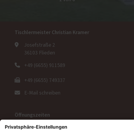
Tischlermeister Christian Kramer
Josefstraße 2
36103 Flieden
+49 (6655) 911589
+49 (6655) 749337
E-Mail schreiben
Öffnungszeiten